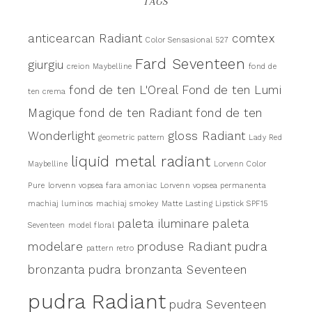
TAGS
anticearcan Radiant
comtex
Color Sensasional 527
Fard Seventeen
giurgiu
creion Maybelline
fond de
fond de ten L'Oreal
Fond de ten Lumi
ten crema
Magique
fond de ten Radiant
fond de ten
Wonderlight
gloss Radiant
geometric pattern
Lady Red
liquid metal radiant
Maybelline
Lorvenn Color
Pure
lorvenn vopsea fara amoniac
Lorvenn vopsea permanenta
machiaj luminos
machiaj smokey
Matte Lasting Lipstick SPF15
paleta iluminare
paleta
Seventeen
model floral
modelare
produse Radiant
pudra
pattern retro
bronzanta
pudra bronzanta Seventeen
pudra Radiant
pudra Seventeen