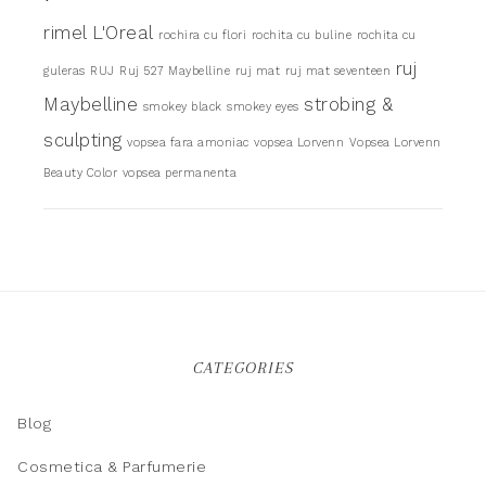
rimel L'Oreal
rochira cu flori
rochita cu buline
rochita cu
ruj
guleras
RUJ
Ruj 527 Maybelline
ruj mat
ruj mat seventeen
Maybelline
strobing &
smokey black
smokey eyes
sculpting
vopsea fara amoniac
vopsea Lorvenn
Vopsea Lorvenn
Beauty Color
vopsea permanenta
CATEGORIES
Blog
Cosmetica & Parfumerie