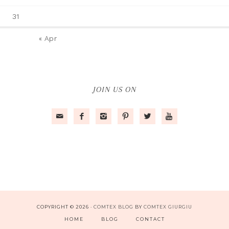
31
« Apr
JOIN US ON






COPYRIGHT © 2026 ·
COMTEX BLOG
BY
COMTEX GIURGIU
HOME
BLOG
CONTACT