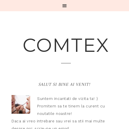
COMTEX
SALUT SI BINE AI VENIT!
Suntem incantati de vizita ta! :)
Promitem sa te tinem la curent cu
noutatile noastre!
Daca ai vreo intrebare sau vrei sa stii mai multe
despre noi,
scrie-ne un email.