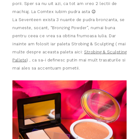
porii. Sper sa nu uit azi, ca tot am vreo 2 lectii de
machiaj. La Comtex iubim pudra asta 😉
La Seventeen exista 3 nuante de pudra bronzanta, se
numeste, socant, “Bronzing Powder”, numai buna
pentru ceea ce vrea sa obtina frumoasa Iulia. Dar
inainte am folosit iar paleta Strobing & Sculpting ( mai
multe despre aceasta paleta aici:
Strobing & Sculpting
Pallete
) , ca sa-i definesc putin mai mult trasaturile si
mai ales sa accentuam pometii.