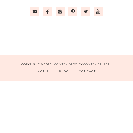






COPYRIGHT © 2026 ·
COMTEX BLOG
BY
COMTEX GIURGIU
HOME
BLOG
CONTACT