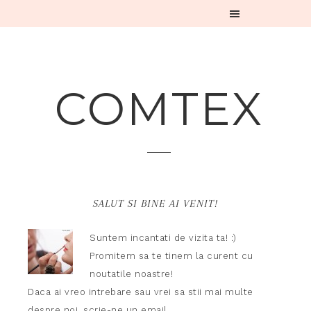
COMTEX
SALUT SI BINE AI VENIT!
Suntem incantati de vizita ta! :)
Promitem sa te tinem la curent cu
noutatile noastre!
Daca ai vreo intrebare sau vrei sa stii mai multe
despre noi,
scrie-ne un email.