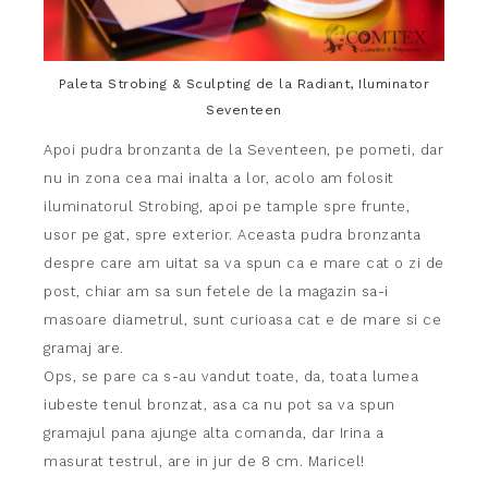
Paleta Strobing & Sculpting de la Radiant, Iluminator
Seventeen
Apoi pudra bronzanta de la Seventeen, pe pometi, dar
nu in zona cea mai inalta a lor, acolo am folosit
iluminatorul Strobing, apoi pe tample spre frunte,
usor pe gat, spre exterior. Aceasta pudra bronzanta
despre care am uitat sa va spun ca e mare cat o zi de
post, chiar am sa sun fetele de la magazin sa-i
masoare diametrul, sunt curioasa cat e de mare si ce
gramaj are.
Ops, se pare ca s-au vandut toate, da, toata lumea
iubeste tenul bronzat, asa ca nu pot sa va spun
gramajul pana ajunge alta comanda, dar Irina a
masurat testrul, are in jur de 8 cm. Maricel!