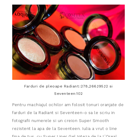
Farduri de pleoape Radiant::278,266,195,12 si
Seventeen:102
Pentru machiajul ochilor am folosit tonuri oranjate de
farduri de la Radiant si Seventeen-o sa le scriu in
fotografii numerele si un creion Super Smooth
rezistent la apa de la Seventeen. Iulia a vrut o line
fina de tus, cu Super Liner Gel Inteza de la L’Oreal,