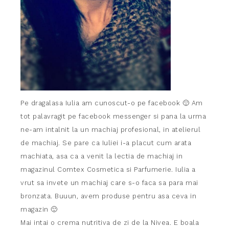
Pe dragalasa Iulia am cunoscut-o pe facebook 🙂 Am
tot palavragit pe facebook messenger si pana la urma
ne-am intalnit la un machiaj profesional, in atelierul
de machiaj. Se pare ca Iuliei i-a placut cum arata
machiata, asa ca a venit la lectia de machiaj in
magazinul Comtex Cosmetica si Parfumerie. Iulia a
vrut sa invete un machiaj care s-o faca sa para mai
bronzata. Buuun, avem produse pentru asa ceva in
magazin 🙂
Mai intai o crema nutritiva de zi de la Nivea. E boala