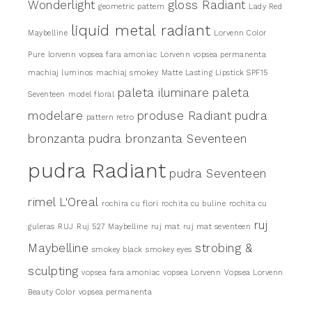
Wonderlight
gloss Radiant
geometric pattern
Lady Red
liquid metal radiant
Maybelline
Lorvenn Color
Pure
lorvenn vopsea fara amoniac
Lorvenn vopsea permanenta
machiaj luminos
machiaj smokey
Matte Lasting Lipstick SPF15
paleta iluminare
paleta
Seventeen
model floral
modelare
produse Radiant
pudra
pattern retro
bronzanta
pudra bronzanta Seventeen
pudra Radiant
pudra Seventeen
rimel L'Oreal
rochira cu flori
rochita cu buline
rochita cu
ruj
guleras
RUJ
Ruj 527 Maybelline
ruj mat
ruj mat seventeen
Maybelline
strobing &
smokey black
smokey eyes
sculpting
vopsea fara amoniac
vopsea Lorvenn
Vopsea Lorvenn
Beauty Color
vopsea permanenta