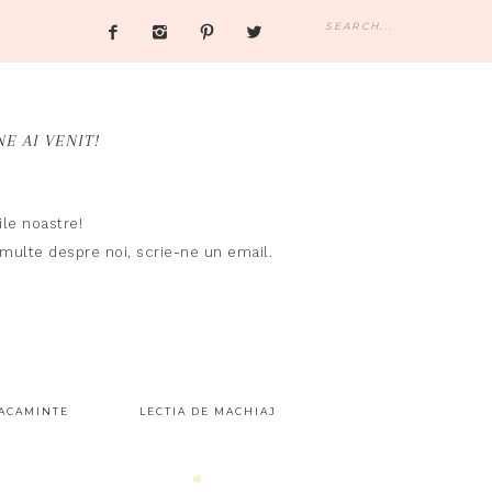




NE AI VENIT!
le noastre!
i multe despre noi,
scrie-ne un email.
ACAMINTE
LECTIA DE MACHIAJ