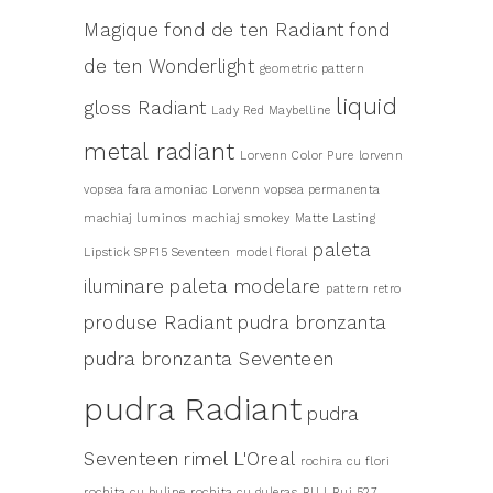
Magique
fond de ten Radiant
fond
de ten Wonderlight
geometric pattern
liquid
gloss Radiant
Lady Red Maybelline
metal radiant
Lorvenn Color Pure
lorvenn
vopsea fara amoniac
Lorvenn vopsea permanenta
machiaj luminos
machiaj smokey
Matte Lasting
paleta
Lipstick SPF15 Seventeen
model floral
iluminare
paleta modelare
pattern retro
produse Radiant
pudra bronzanta
pudra bronzanta Seventeen
pudra Radiant
pudra
Seventeen
rimel L'Oreal
rochira cu flori
rochita cu buline
rochita cu guleras
RUJ
Ruj 527