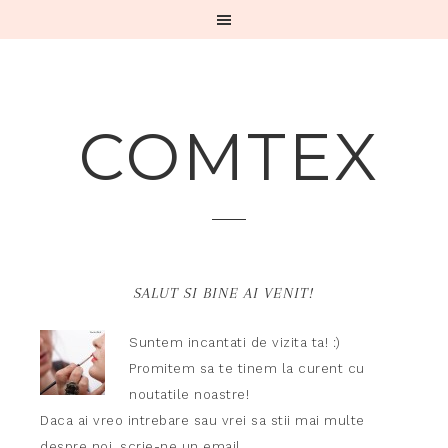
COMTEX
SALUT SI BINE AI VENIT!
Suntem incantati de vizita ta! :)
Promitem sa te tinem la curent cu
noutatile noastre!
Daca ai vreo intrebare sau vrei sa stii mai multe
despre noi,
scrie-ne un email.