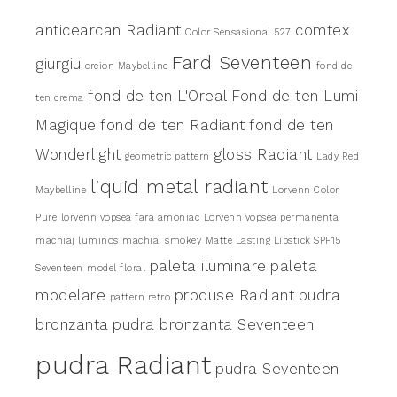
anticearcan Radiant
comtex
Color Sensasional 527
Fard Seventeen
giurgiu
creion Maybelline
fond de
fond de ten L'Oreal
Fond de ten Lumi
ten crema
Magique
fond de ten Radiant
fond de ten
Wonderlight
gloss Radiant
geometric pattern
Lady Red
liquid metal radiant
Maybelline
Lorvenn Color
Pure
lorvenn vopsea fara amoniac
Lorvenn vopsea permanenta
machiaj luminos
machiaj smokey
Matte Lasting Lipstick SPF15
paleta iluminare
paleta
Seventeen
model floral
modelare
produse Radiant
pudra
pattern retro
bronzanta
pudra bronzanta Seventeen
pudra Radiant
pudra Seventeen