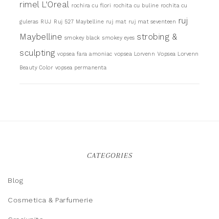
rimel L'Oreal
rochira cu flori
rochita cu buline
rochita cu
ruj
guleras
RUJ
Ruj 527 Maybelline
ruj mat
ruj mat seventeen
Maybelline
strobing &
smokey black
smokey eyes
sculpting
vopsea fara amoniac
vopsea Lorvenn
Vopsea Lorvenn
Beauty Color
vopsea permanenta
CATEGORIES
Blog
Cosmetica & Parfumerie