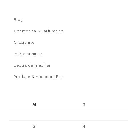
Blog
Cosmetica & Parfumerie
Craciunite
Imbracaminte
Lectia de machiaj
Produse & Accesorii Par
M
T
3
4