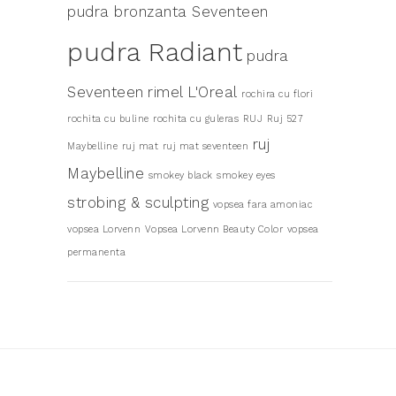
pudra bronzanta Seventeen
pudra Radiant
pudra
Seventeen
rimel L'Oreal
rochira cu flori
rochita cu buline
rochita cu guleras
RUJ
Ruj 527
ruj
Maybelline
ruj mat
ruj mat seventeen
Maybelline
smokey black
smokey eyes
strobing & sculpting
vopsea fara amoniac
vopsea Lorvenn
Vopsea Lorvenn Beauty Color
vopsea
permanenta