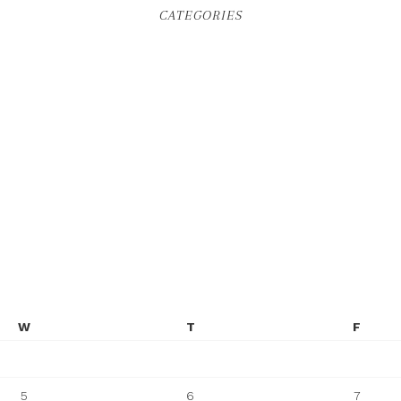
CATEGORIES
W
T
F
5
6
7