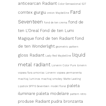
anticearcan Radiant
Color Sensasional 527
Fard
comtex giurgiu
creion Maybelline
Seventeen
fond de
fond de ten crema
ten L'Oreal
Fond de ten Lumi
Magique
fond de ten Radiant
fond
de ten Wonderlight
geometric pattern
liquid
gloss Radiant
Lady Red Maybelline
metal radiant
Lorvenn Color Pure
lorvenn
vopsea fara amoniac
Lorvenn vopsea permanenta
machiaj luminos
machiaj smokey
Matte Lasting
paleta
Lipstick SPF15 Seventeen
model floral
iluminare
paleta modelare
pattern retro
produse Radiant
pudra bronzanta