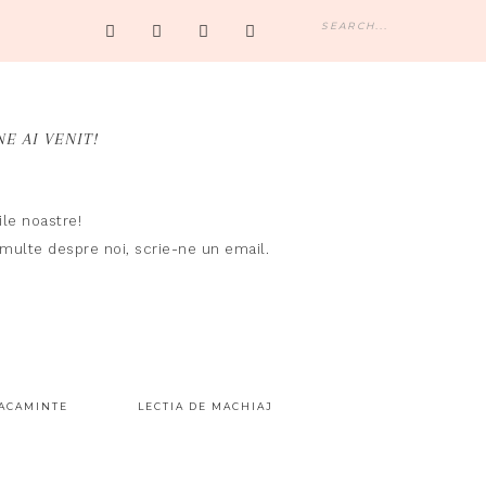




NE AI VENIT!
le noastre!
i multe despre noi,
scrie-ne un email.
ACAMINTE
LECTIA DE MACHIAJ