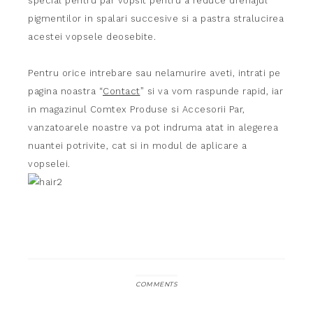
special pentru par vopsit pentru a reduce drenajul
pigmentilor in spalari succesive si a pastra stralucirea
acestei vopsele deosebite.
Pentru orice intrebare sau nelamurire aveti, intrati pe
pagina noastra “
Contact
” si va vom raspunde rapid, iar
in magazinul Comtex Produse si Accesorii Par,
vanzatoarele noastre va pot indruma atat in alegerea
nuantei potrivite, cat si in modul de aplicare a
vopselei.
COMMENTS