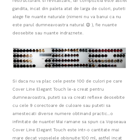
restructurant si revitalizant, iar compozitia este astfel
gandita, incat din paleta atat de larga de culori, puteti
alege fie nuante naturale (nimeni nu va banui ca nu
este parul dumneavoastra natural 😉 ), fie nuante
deosebite sau nuante indraznete.
Si daca nu va plac cele peste 100 de culori pe care
Cover Line
Elegant
Touch le-a creat pentru
dumneavoastra, puteti sa va creati reflexe
deosebite
cu cele 9 corectoare de culoare sau puteti sa
amestecati
diverse numere obtinand practic…o
infinitate de nuante!
Mai ramane sa spun ca Vopseaua
Cover Line Elegant Touch este intr-o
cantitate mai
mare decat vopselele obisnuite:100 ml, astfel incat