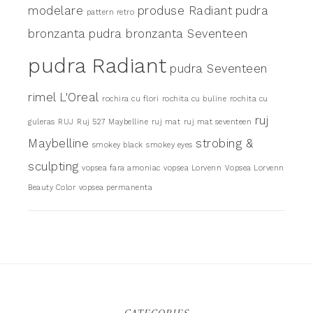
modelare
produse Radiant
pudra
pattern retro
bronzanta
pudra bronzanta Seventeen
pudra Radiant
pudra Seventeen
rimel L'Oreal
rochira cu flori
rochita cu buline
rochita cu
ruj
guleras
RUJ
Ruj 527 Maybelline
ruj mat
ruj mat seventeen
Maybelline
strobing &
smokey black
smokey eyes
sculpting
vopsea fara amoniac
vopsea Lorvenn
Vopsea Lorvenn
Beauty Color
vopsea permanenta
CATEGORIES