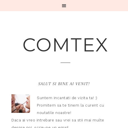
COMTEX
SALUT SI BINE AI VENIT!
Suntem incantati de vizita ta! :)
Promitem sa te tinem la curent cu
noutatile noastre!
Daca ai vreo intrebare sau vrei sa stii mai multe
despre noi,
scrie-ne un email.