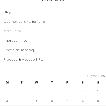
Blog
Cosmetica & Parfumerie
Craciunite
Imbracaminte
Lectia de machiaj
Produse & Accesorii Par
August 2026
M
T
W
T
F
S
S
1
2
3
4
5
6
7
8
9