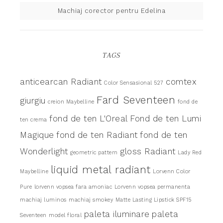
Machiaj corector pentru Edelina
TAGS
anticearcan Radiant
comtex
Color Sensasional 527
Fard Seventeen
giurgiu
creion Maybelline
fond de
fond de ten L'Oreal
Fond de ten Lumi
ten crema
Magique
fond de ten Radiant
fond de ten
Wonderlight
gloss Radiant
geometric pattern
Lady Red
liquid metal radiant
Maybelline
Lorvenn Color
Pure
lorvenn vopsea fara amoniac
Lorvenn vopsea permanenta
machiaj luminos
machiaj smokey
Matte Lasting Lipstick SPF15
paleta iluminare
paleta
Seventeen
model floral