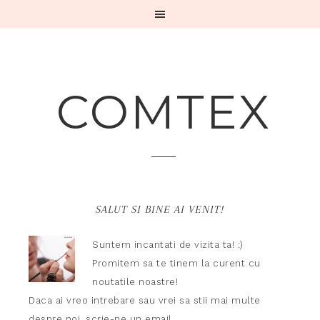
COMTEX
SALUT SI BINE AI VENIT!
Suntem incantati de vizita ta! :)
Promitem sa te tinem la curent cu
noutatile noastre!
Daca ai vreo intrebare sau vrei sa stii mai multe
despre noi,
scrie-ne un email.