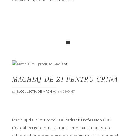
MACHIAJ DE ZI PENTRU CRINA
in
,
on
BLOG
LECTIA DE MACHIAJ
09/04/17
Machiaj de zi cu produse Radiant Professional si
L’Oreal Paris pentru Crina Frumoasa Crina este o
clienta si prietena draga de-a noastra, atat la machiaj