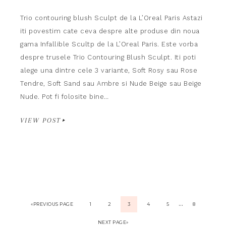
Trio contouring blush Sculpt de la L’Oreal Paris Astazi
iti povestim cate ceva despre alte produse din noua
gama Infallible Scultp de la L’Oreal Paris. Este vorba
despre trusele Trio Contouring Blush Sculpt. Iti poti
alege una dintre cele 3 variante, Soft Rosy sau Rose
Tendre, Soft Sand sau Ambre si Nude Beige sau Beige
Nude. Pot fi folosite bine…
VIEW POST
…
«PREVIOUS PAGE
1
2
3
4
5
8
NEXT PAGE»