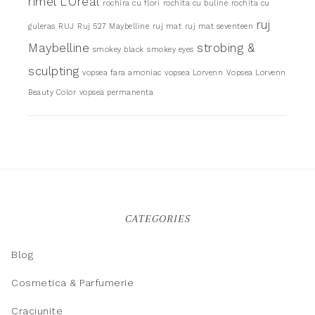
rimel L'Oreal
rochira cu flori
rochita cu buline
rochita cu
ruj
guleras
RUJ
Ruj 527 Maybelline
ruj mat
ruj mat seventeen
Maybelline
strobing &
smokey black
smokey eyes
sculpting
vopsea fara amoniac
vopsea Lorvenn
Vopsea Lorvenn
Beauty Color
vopsea permanenta
CATEGORIES
Blog
Cosmetica & Parfumerie
Craciunite