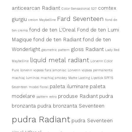
anticearcan Radiant
comtex
Color Sensasional 527
Fard Seventeen
giurgiu
creion Maybelline
fond de
fond de ten L'Oreal
Fond de ten Lumi
ten crema
Magique
fond de ten Radiant
fond de ten
Wonderlight
gloss Radiant
geometric pattern
Lady Red
liquid metal radiant
Maybelline
Lorvenn Color
Pure
lorvenn vopsea fara amoniac
Lorvenn vopsea permanenta
machiaj luminos
machiaj smokey
Matte Lasting Lipstick SPF15
paleta iluminare
paleta
Seventeen
model floral
modelare
produse Radiant
pudra
pattern retro
bronzanta
pudra bronzanta Seventeen
pudra Radiant
pudra Seventeen